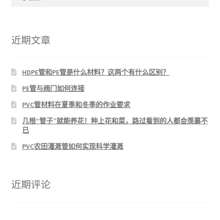
索：
近期文章
HDPE管和PE管是什么材料？这两个有什么区别？
PE管与阀门如何连接
PVC管材料在夏季和冬季的作业要求
几根“管子”就能养花！种上花和菜，路过看到的人都会羡慕不
已
PVC农田灌溉管如何实现科学灌溉
近期评论